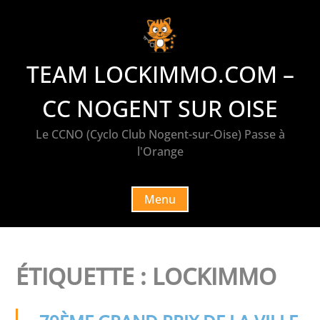
Skip
to
content
TEAM LOCKIMMO.COM –
CC NOGENT SUR OISE
Le CCNO (Cyclo Club Nogent-sur-Oise) Passe à
l'Orange
Menu
ÉTIQUETTE :
LOCKIMMO