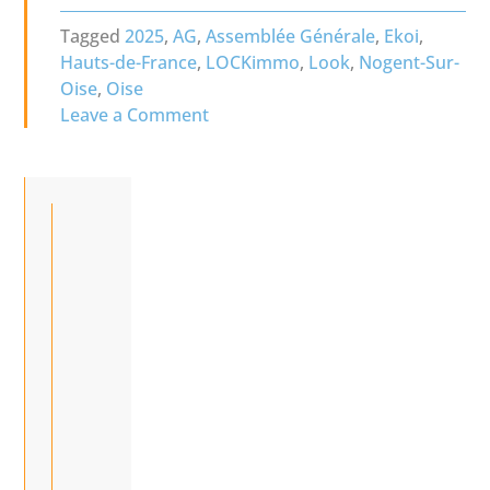
Tagged
2025
,
AG
,
Assemblée Générale
,
Ekoi
,
Hauts-de-France
,
LOCKimmo
,
Look
,
Nogent-Sur-
Oise
,
Oise
on
Leave a Comment
Assemblée
générale
2025